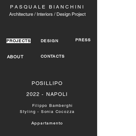
P A S Q U A L E B I A N C H I N I
Architecture / Interiors / Design Project
PRESS
PROJECTS
DESIGN
CONTACTS
ABOUT
POSILLIPO
2022 - NAPOLI
Filippo Bamberghi
Styling - Sonia Cocozza
Appartamento