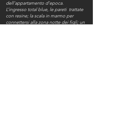
dell’appartamento d’epoca.
L’ingresso
total blue
, le pareti trattate
con resine; la scala in marmo per
connettersi alla zona notte dei figli; un
ironico neon con scritto “Get Out!”
accoglie chi entra. Cuore
dell’abitazione è la zona giorno a
pianta rettangolare: 60 mq con tre
affacci panoramici. Dal controsoffitto
in gesso, cassettonato con motivo a
rombi, scende la lampada dalle sottili
forme geometriche disegnata per Flos
da
Michel Anastassiades
, con gli stessi
motivi geometrici che si riflettono sul
tavolo in marmo marquinia. Una libreria
bassa a penisola, con ripiani laccati
bianchi e divisori in marmo marquinia,
fa da schienale ai divani dividendo
spazialmente la zona dining dal living
dove si trova, sul fondo, uno specchio